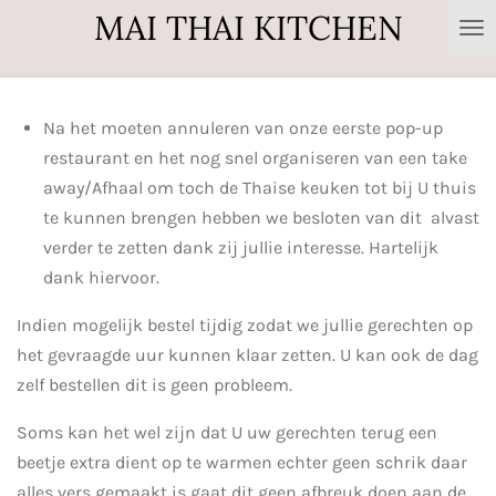
MAI THAI KITCHEN
Ga
direct
naar
de
Na het moeten annuleren van onze eerste pop-up
hoofdinhoud
restaurant en het nog snel organiseren van een take
away/Afhaal om toch de Thaise keuken tot bij U thuis
te kunnen brengen hebben we besloten van dit alvast
verder te zetten dank zij jullie interesse. Hartelijk
dank hiervoor.
Indien mogelijk bestel tijdig zodat we jullie gerechten op
het gevraagde uur kunnen klaar zetten. U kan ook de dag
zelf bestellen dit is geen probleem.
Soms kan het wel zijn dat U uw gerechten terug een
beetje extra dient op te warmen echter geen schrik daar
alles vers gemaakt is gaat dit geen afbreuk doen aan de