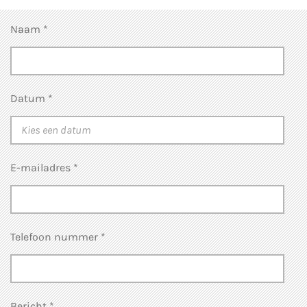
Naam *
Datum *
E-mailadres *
Telefoon nummer *
Bericht *